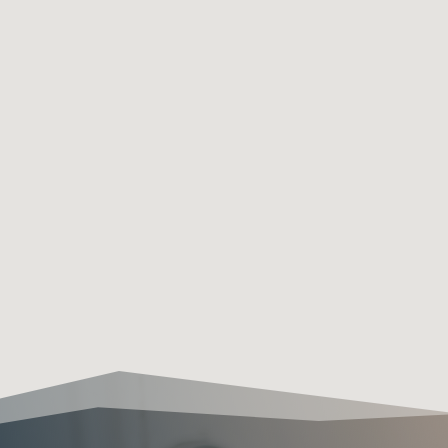
Customer
“Integer posuere erat a ante venenatis
dapibus posuere velit aliquet. Cras mattis
consectetur purus sit amet fermentum.
Lorem ipsum dolor sit amet consectetur”
Customer