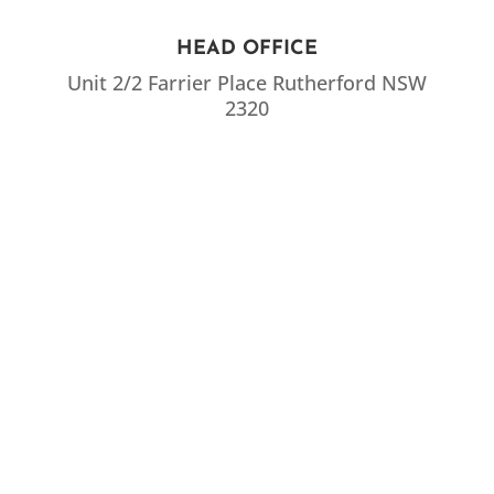
HEAD OFFICE
Unit 2/2 Farrier Place Rutherford NSW
2320
CALL US
Phone: (02) 4931 9515
Fax: (02) 4931 9545
EMAIL US
admin@newwest.net.au