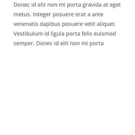
Donec id elit non mi porta gravida at eget
metus. Integer posuere erat a ante
venenatis dapibus posuere velit aliquet.
Vestibulum id ligula porta felis euismod
semper. Donec id elit non mi porta

Nulla porttitor accumsan

Curabitur non nulla sit

Donec rutrum congue leo eget