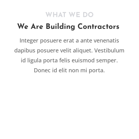
WHAT WE DO
We Are Building Contractors
Integer posuere erat a ante venenatis
dapibus posuere velit aliquet. Vestibulum
id ligula porta felis euismod semper.
Donec id elit non mi porta.
RESIDENTIAL

Integer posuere erat a ante
venenatis dapib estibulum id